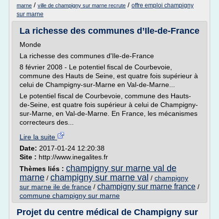
/
/
offre emploi champigny
marne
ville de champigny sur marne recrute
sur marne
La richesse des communes d’Ile-de-France
Monde
La richesse des communes d'Ile-de-France
8 février 2008 - Le potentiel fiscal de Courbevoie,
commune des Hauts de Seine, est quatre fois supérieur à
celui de Champigny-sur-Marne en Val-de-Marne...
Le potentiel fiscal de Courbevoie, commune des Hauts-
de-Seine, est quatre fois supérieur à celui de Champigny-
sur-Marne, en Val-de-Marne. En France, les mécanismes
correcteurs des...
Lire la suite
Date:
2017-01-24 12:20:38
Site :
http://www.inegalites.fr
champigny sur marne val de
Thèmes liés :
marne
champigny sur marne val
/
/
champigny
champigny sur marne france
sur marne ile de france
/
/
commune champigny sur marne
Projet du centre médical de Champigny sur