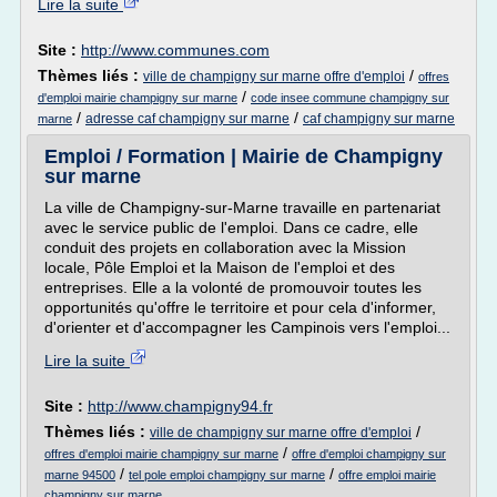
Lire la suite
Site :
http://www.communes.com
Thèmes liés :
/
ville de champigny sur marne offre d'emploi
offres
/
d'emploi mairie champigny sur marne
code insee commune champigny sur
/
/
adresse caf champigny sur marne
caf champigny sur marne
marne
Emploi / Formation | Mairie de Champigny
sur marne
La ville de Champigny-sur-Marne travaille en partenariat
avec le service public de l'emploi. Dans ce cadre, elle
conduit des projets en collaboration avec la Mission
locale, Pôle Emploi et la Maison de l'emploi et des
entreprises. Elle a la volonté de promouvoir toutes les
opportunités qu'offre le territoire et pour cela d'informer,
d'orienter et d'accompagner les Campinois vers l'emploi...
Lire la suite
Site :
http://www.champigny94.fr
Thèmes liés :
/
ville de champigny sur marne offre d'emploi
/
offres d'emploi mairie champigny sur marne
offre d'emploi champigny sur
/
/
marne 94500
tel pole emploi champigny sur marne
offre emploi mairie
champigny sur marne