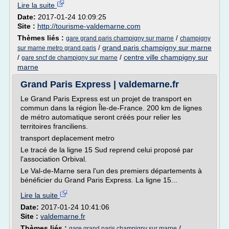
Lire la suite
Date:
2017-01-24 10:09:25
Site :
http://tourisme-valdemarne.com
Thèmes liés :
/
gare grand paris champigny sur marne
champigny
/
grand paris champigny sur marne
sur marne metro grand paris
/
/
centre ville champigny sur
gare sncf de champigny sur marne
marne
Grand Paris Express | valdemarne.fr
Le Grand Paris Express est un projet de transport en
commun dans la région Île-de-France. 200 km de lignes
de métro automatique seront créés pour relier les
territoires franciliens.
transport deplacement metro
Le tracé de la ligne 15 Sud reprend celui proposé par
l'association Orbival.
Le Val-de-Marne sera l'un des premiers départements à
bénéficier du Grand Paris Express. La ligne 15...
Lire la suite
Date:
2017-01-24 10:41:06
Site :
valdemarne.fr
Thèmes liés :
/
gare grand paris champigny sur marne