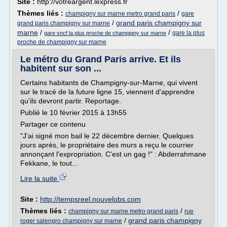
Site :
http://votreargent.lexpress.fr
Thèmes liés :
/
champigny sur marne metro grand paris
gare
/
grand paris champigny sur
grand paris champigny sur marne
marne
/
/
gare la plus
gare sncf la plus proche de champigny sur marne
proche de champigny sur marne
Le métro du Grand Paris arrive. Et ils
habitent sur son ...
Certains habitants de Champigny-sur-Marne, qui vivent
sur le tracé de la future ligne 15, viennent d'apprendre
qu'ils devront partir. Reportage.
Publié le 10 février 2015 à 13h55
Partager ce contenu
"J'ai signé mon bail le 22 décembre dernier. Quelques
jours après, le propriétaire des murs a reçu le courrier
annonçant l'expropriation. C'est un gag !" : Abderrahmane
Fekkane, le tout...
Lire la suite
Site :
http://tempsreel.nouvelobs.com
Thèmes liés :
/
champigny sur marne metro grand paris
rue
/
grand paris champigny
roger salengro champigny sur marne