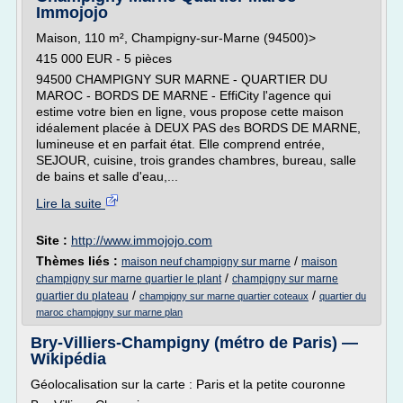
Immojojo
Maison, 110 m², Champigny-sur-Marne (94500)>
415 000 EUR - 5 pièces
94500 CHAMPIGNY SUR MARNE - QUARTIER DU
MAROC - BORDS DE MARNE - EffiCity l'agence qui
estime votre bien en ligne, vous propose cette maison
idéalement placée à DEUX PAS des BORDS DE MARNE,
lumineuse et en parfait état. Elle comprend entrée,
SEJOUR, cuisine, trois grandes chambres, bureau, salle
de bains et salle d'eau,...
Lire la suite
Site :
http://www.immojojo.com
Thèmes liés :
/
maison neuf champigny sur marne
maison
/
champigny sur marne quartier le plant
champigny sur marne
/
/
quartier du plateau
champigny sur marne quartier coteaux
quartier du
maroc champigny sur marne plan
Bry-Villiers-Champigny (métro de Paris) —
Wikipédia
Géolocalisation sur la carte : Paris et la petite couronne