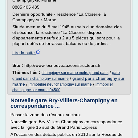
Champigny-sur-Marne
0805 405 485
Dernière opportunité - résidence "La Closerie" à
Champigny-sur-Marne.
Située avenue du 8 mai 1945 au sein d'un domaine clos
et sécurisé, la résidence "La Closerie" dispose
d'appartements neufs du 2 au 5 pièces qui sont pour la
plupart dotés de terrasses, balcons ou de jardins...
Lire la suite
Site :
http://www.lesnouveauxconstructeurs.fr
Thèmes liés :
/
champigny sur marne metro grand paris
gare
/
grand paris champigny sur
grand paris champigny sur marne
marne
/
/
immobilier neuf champigny sur marne
immobilier
champigny sur marne 94500
Nouvelle gare Bry-Villiers-Champigny en
correspondance ...
Passer la zone des réseaux sociaux
Nouvelle gare Bry-Villiers-Champigny en correspondance
avec la ligne 15 sud du Grand Paris Express
A l'occasion des débats publics en 2010 sur le Réseau de