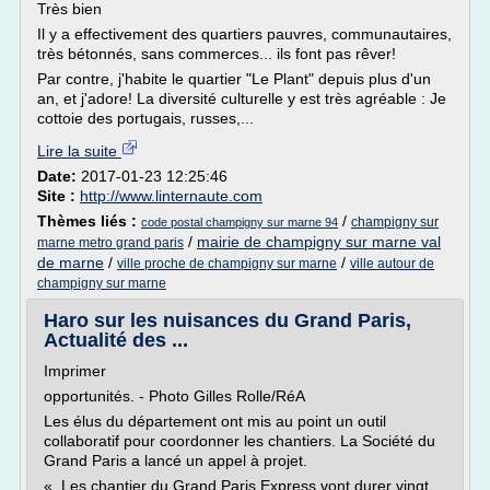
Très bien
Il y a effectivement des quartiers pauvres, communautaires,
très bétonnés, sans commerces... ils font pas rêver!
Par contre, j'habite le quartier "Le Plant" depuis plus d'un
an, et j'adore! La diversité culturelle y est très agréable : Je
cottoie des portugais, russes,...
Lire la suite
Date:
2017-01-23 12:25:46
Site :
http://www.linternaute.com
Thèmes liés :
/
champigny sur
code postal champigny sur marne 94
/
mairie de champigny sur marne val
marne metro grand paris
de marne
/
/
ville proche de champigny sur marne
ville autour de
champigny sur marne
Haro sur les nuisances du Grand Paris,
Actualité des ...
Imprimer
opportunités. - Photo Gilles Rolle/RéA
Les élus du département ont mis au point un outil
collaboratif pour coordonner les chantiers. La Société du
Grand Paris a lancé un appel à projet.
« Les chantier du Grand Paris Express vont durer vingt