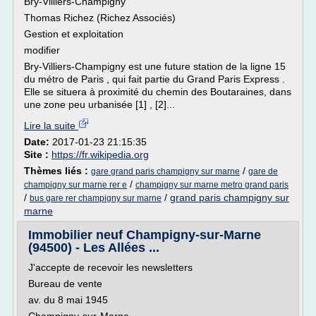
Bry-Villiers-Champigny
Thomas Richez (Richez Associés)
Gestion et exploitation
modifier
Bry-Villiers-Champigny est une future station de la ligne 15
du métro de Paris , qui fait partie du Grand Paris Express .
Elle se situera à proximité du chemin des Boutaraines, dans
une zone peu urbanisée [1] , [2]...
Lire la suite
Date:
2017-01-23 21:15:35
Site :
https://fr.wikipedia.org
Thèmes liés :
/
gare grand paris champigny sur marne
gare de
/
champigny sur marne rer e
champigny sur marne metro grand paris
/
/
grand paris champigny sur
bus gare rer champigny sur marne
marne
Immobilier neuf Champigny-sur-Marne
(94500) - Les Allées ...
J'accepte de recevoir les newsletters
Bureau de vente
av. du 8 mai 1945