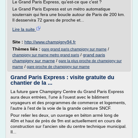
Le Grand Paris Express, qu'est-ce que c'est ?
Le Grand Paris Express est un métro automatique
souterrain qui fera une boucle autour de Paris de 200 km.
Il desservira 72 gares de proche et...
Lire la suite
Site :
http://www.champigny94.fr
Thèmes liés :
/
gare grand paris champigny sur marne
/
grand paris
champigny sur marne metro grand paris
champigny sur marne
/
gare la plus proche de champigny sur
/
marne
gare proche de champigny sur marne
Grand Paris Express : visite gratuite du
chantier de la ...
La future gare Champigny Centre du Grand Paris Express
aura deux entrées, l'une à l'ouest avec le bâtiment
voyageurs et des programmes de commerce et logements,
l'autre à l'est de la voie de la grande ceinture SNCF.
Pour relier les deux, un ouvrage en béton armé long de
40m et haut de près de 9m est actuellement en cours de
construction sur l'ancien site du centre technique municipal.
Il...