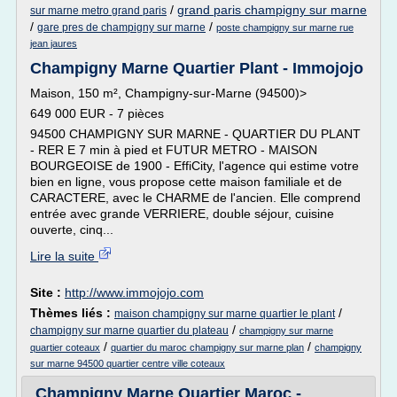
/
grand paris champigny sur marne
sur marne metro grand paris
/
/
gare pres de champigny sur marne
poste champigny sur marne rue
jean jaures
Champigny Marne Quartier Plant - Immojojo
Maison, 150 m², Champigny-sur-Marne (94500)>
649 000 EUR - 7 pièces
94500 CHAMPIGNY SUR MARNE - QUARTIER DU PLANT
- RER E 7 min à pied et FUTUR METRO - MAISON
BOURGEOISE de 1900 - EffiCity, l'agence qui estime votre
bien en ligne, vous propose cette maison familiale et de
CARACTERE, avec le CHARME de l'ancien. Elle comprend
entrée avec grande VERRIERE, double séjour, cuisine
ouverte, cinq...
Lire la suite
Site :
http://www.immojojo.com
Thèmes liés :
/
maison champigny sur marne quartier le plant
/
champigny sur marne quartier du plateau
champigny sur marne
/
/
quartier coteaux
quartier du maroc champigny sur marne plan
champigny
sur marne 94500 quartier centre ville coteaux
Champigny Marne Quartier Maroc -