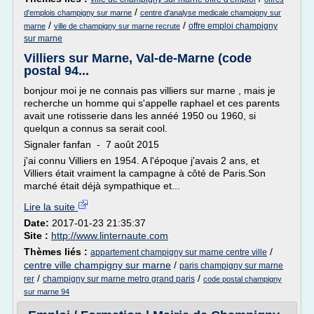
/
d'emplois champigny sur marne
centre d'analyse medicale champigny sur
/
/
offre emploi champigny
marne
ville de champigny sur marne recrute
sur marne
Villiers sur Marne, Val-de-Marne (code
postal 94...
bonjour moi je ne connais pas villiers sur marne , mais je
recherche un homme qui s'appelle raphael et ces parents
avait une rotisserie dans les annéé 1950 ou 1960, si
quelqun a connus sa serait cool.
Signaler fanfan - 7 août 2015
j'ai connu Villiers en 1954. A l'époque j'avais 2 ans, et
Villiers était vraiment la campagne à côté de Paris.Son
marché était déjà sympathique et...
Lire la suite
Date:
2017-01-23 21:35:37
Site :
http://www.linternaute.com
Thèmes liés :
/
appartement champigny sur marne centre ville
centre ville champigny sur marne
/
paris champigny sur marne
/
/
rer
champigny sur marne metro grand paris
code postal champigny
sur marne 94