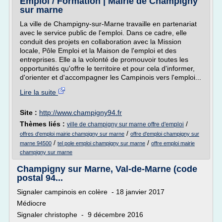
Emploi / Formation | Mairie de Champigny
sur marne
La ville de Champigny-sur-Marne travaille en partenariat
avec le service public de l'emploi. Dans ce cadre, elle
conduit des projets en collaboration avec la Mission
locale, Pôle Emploi et la Maison de l'emploi et des
entreprises. Elle a la volonté de promouvoir toutes les
opportunités qu'offre le territoire et pour cela d'informer,
d'orienter et d'accompagner les Campinois vers l'emploi...
Lire la suite
Site :
http://www.champigny94.fr
Thèmes liés :
/
ville de champigny sur marne offre d'emploi
/
offres d'emploi mairie champigny sur marne
offre d'emploi champigny sur
/
/
marne 94500
tel pole emploi champigny sur marne
offre emploi mairie
champigny sur marne
Champigny sur Marne, Val-de-Marne (code
postal 94...
Signaler campinois en colère - 18 janvier 2017
Médiocre
Signaler christophe - 9 décembre 2016