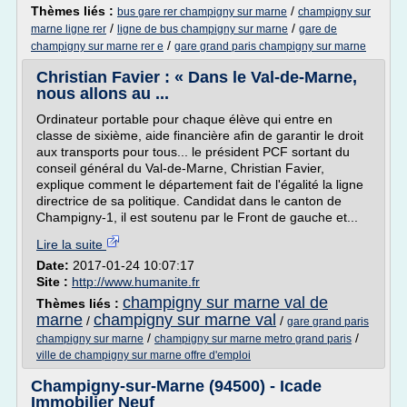
Thèmes liés :
/
bus gare rer champigny sur marne
champigny sur
/
/
marne ligne rer
ligne de bus champigny sur marne
gare de
/
champigny sur marne rer e
gare grand paris champigny sur marne
Christian Favier : « Dans le Val-de-Marne,
nous allons au ...
Ordinateur portable pour chaque élève qui entre en
classe de sixième, aide financière afin de garantir le droit
aux transports pour tous... le président PCF sortant du
conseil général du Val-de-Marne, Christian Favier,
explique comment le département fait de l'égalité la ligne
directrice de sa politique. Candidat dans le canton de
Champigny-1, il est soutenu par le Front de gauche et...
Lire la suite
Date:
2017-01-24 10:07:17
Site :
http://www.humanite.fr
champigny sur marne val de
Thèmes liés :
marne
champigny sur marne val
/
/
gare grand paris
/
/
champigny sur marne
champigny sur marne metro grand paris
ville de champigny sur marne offre d'emploi
Champigny-sur-Marne (94500) - Icade
Immobilier Neuf