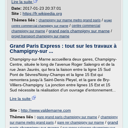
Lire la suite
Date:
2017-01-23 20:37:01
Site :
https://fr.wikipedia.org
Thèmes liés :
/
champigny sur marne metro grand paris
projet
/
centre commercial
centre commercial champigny sur marne
/
grand paris champigny sur marne
/
champigny sur marne
projet transport champigny sur marne
Grand Paris Express : tout sur les travaux à
Champigny-sur ...
Champigny-sur-Marne accueillera deux gares, Champigny-
Centre, située le long de l'avenue Roger Salengro et de la
rue Jean Jaurès, qui fera la liaison entre la ligne 15 Sud
Pont de Sèvres/Noisy-Champs et la ligne 15 Est qui
remontera jusqu'à Saint-Denis Pleyel, et la gare de Bry-
Villiers-Champigny. La jonction entre lignes 15 Est et 15
Sud nécessite la réalisation d'un ouvrage d'entonnement...
Lire la suite
Site :
http://www.valdemarne.com
Thèmes liés :
/
gare grand paris champigny sur marne
champigny
/
/
grand
sur marne metro grand paris
gare rer champigny sur marne
paris champigny sur marne
/