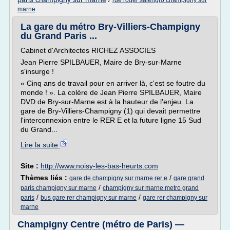
rue roger salengro champigny sur
marne
La gare du métro Bry-Villiers-Champigny
du Grand Paris ...
Cabinet d'Architectes RICHEZ ASSOCIES
Jean Pierre SPILBAUER, Maire de Bry-sur-Marne
s'insurge !
« Cinq ans de travail pour en arriver là, c'est se foutre du
monde ! ». La colère de Jean Pierre SPILBAUER, Maire
DVD de Bry-sur-Marne est à la hauteur de l'enjeu. La
gare de Bry-Villiers-Champigny (1) qui devait permettre
l'interconnexion entre le RER E et la future ligne 15 Sud
du Grand...
Lire la suite
Site :
http://www.noisy-les-bas-heurts.com
Thèmes liés :
/
gare de champigny sur marne rer e
gare grand
/
paris champigny sur marne
champigny sur marne metro grand
/
/
paris
bus gare rer champigny sur marne
gare rer champigny sur
marne
Champigny Centre (métro de Paris) —