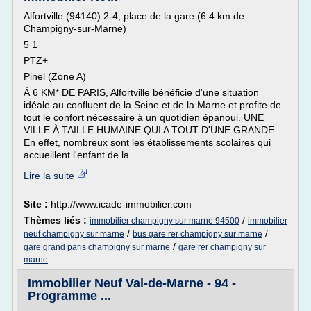
Alfortville (94140) 2-4, place de la gare (6.4 km de
Champigny-sur-Marne)
5 1
PTZ+
Pinel (Zone A)
À 6 KM* DE PARIS, Alfortville bénéficie d'une situation
idéale au confluent de la Seine et de la Marne et profite de
tout le confort nécessaire à un quotidien épanoui. UNE
VILLE À TAILLE HUMAINE QUI A TOUT D'UNE GRANDE
En effet, nombreux sont les établissements scolaires qui
accueillent l'enfant de la...
Lire la suite
Site :
http://www.icade-immobilier.com
Thèmes liés :
/
immobilier champigny sur marne 94500
immobilier
/
/
neuf champigny sur marne
bus gare rer champigny sur marne
/
gare grand paris champigny sur marne
gare rer champigny sur
marne
Immobilier Neuf Val-de-Marne - 94 -
Programme ...