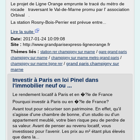
Le projet de Ligne Orange emprunte le tracé du métro de
rocade traversant le Val-de-Marne promu par l' association
Orbival .
La station Rosny-Bois-Perrier est prévue entre...
Lire la suite
Date:
2017-01-24 10:09:08
Site :
http://www.grandparisexpress-ligneorange.fr
Thèmes liés :
/
station rer champigny sur marne
gare grand paris
/
/
champigny sur marne
champigny sur marne metro grand paris
/
grand paris champigny sur
champigny sur marne ligne rer
marne
Investir à Paris en loi Pinel dans
l'immobilier neuf ou ...
Le rendement locatif à Paris et en �?le de France
Pourquoi investir à Paris ou en �?le de France?
Avant tout pour sécuriser son patrimoine. En effet, qu'il
s'agisse d'une chambre de bonne, d'un studio ou d'un
appartement meublé, votre bien risque peu de perdre de
sa valeur. Avant de penser au revenu locatif, vous
investissez pour l'avenir. Les prix au m² étant plus élevés
que dans la...