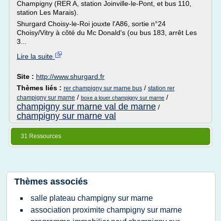
Champigny (RER A, station Joinville-le-Pont, et bus 110,
station Les Marais).
Shurgard Choisy-le-Roi jouxte l'A86, sortie n°24
Choisy/Vitry à côté du Mc Donald's (ou bus 183, arrêt Les
3...
Lire la suite
Site :
http://www.shurgard.fr
Thèmes liés :
/
rer champigny sur marne bus
station rer
/
/
champigny sur marne
boxe a louer champigny sur marne
champigny sur marne val de marne
/
champigny sur marne val
31 Ressources
Thèmes associés
salle plateau champigny sur marne
association proximite champigny sur marne