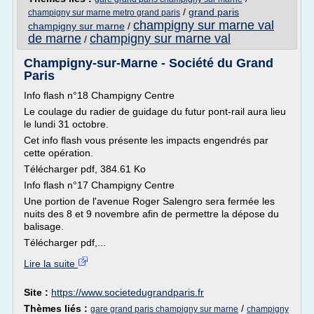
/
grand paris
champigny sur marne metro grand paris
champigny sur marne val
champigny sur marne
/
de marne
champigny sur marne val
/
Champigny-sur-Marne - Société du Grand
Paris
Info flash n°18 Champigny Centre
Le coulage du radier de guidage du futur pont-rail aura lieu
le lundi 31 octobre.
Cet info flash vous présente les impacts engendrés par
cette opération.
Télécharger pdf, 384.61 Ko
Info flash n°17 Champigny Centre
Une portion de l'avenue Roger Salengro sera fermée les
nuits des 8 et 9 novembre afin de permettre la dépose du
balisage.
Télécharger pdf,...
Lire la suite
Site :
https://www.societedugrandparis.fr
Thèmes liés :
/
gare grand paris champigny sur marne
champigny