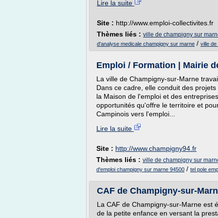
Lire la suite
Site :
http://www.emploi-collectivites.fr
Thèmes liés :
ville de champigny sur marne
/
d'analyse medicale champigny sur marne
ville d
Emploi / Formation | Mairie
La ville de Champigny-sur-Marne travaill
Dans ce cadre, elle conduit des projets 
la Maison de l'emploi et des entreprises
opportunités qu'offre le territoire et po
Campinois vers l'emploi...
Lire la suite
Site :
http://www.champigny94.fr
Thèmes liés :
ville de champigny sur marne
/
d'emploi champigny sur marne 94500
tel pole em
CAF de Champigny-sur-Mar
La CAF de Champigny-sur-Marne est ég
de la petite enfance en versant la pre