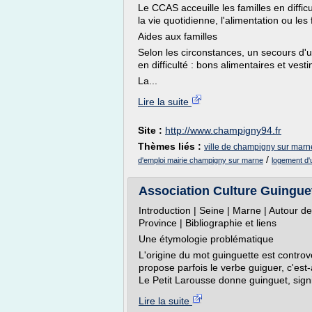
Le CCAS acceuille les familles en diff
la vie quotidienne, l'alimentation ou les
Aides aux familles
Selon les circonstances, un secours d'
en difficulté : bons alimentaires et vest
La...
Lire la suite
Site :
http://www.champigny94.fr
Thèmes liés :
ville de champigny sur marne
/
d'emploi mairie champigny sur marne
logement d
Association Culture Guingue
Introduction | Seine | Marne | Autour d
Province | Bibliographie et liens
Une étymologie problématique
L'origine du mot guinguette est controve
propose parfois le verbe guiguer, c'est-
Le Petit Larousse donne guinguet, signif
Lire la suite