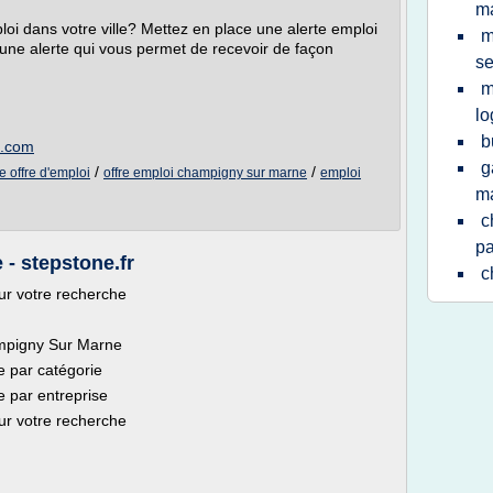
ma
loi dans votre ville? Mettez en place une alerte emploi
m
 une alerte qui vous permet de recevoir de façon
se
m
l
b
t.com
g
/
/
 offre d'emploi
offre emploi champigny sur marne
emploi
m
c
pa
- stepstone.fr
c
ur votre recherche
ampigny Sur Marne
 par catégorie
 par entreprise
ur votre recherche