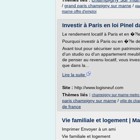
Thèmes liés :
/
grand paris champigny sur marne
/
pla
marne offre d'emploi
Investir à Paris en loi Pinel d
Le rendement locatif à Paris et en �?l
Pourquoi investir à Paris ou en �?le 
Avant tout pour sécuriser son patrimoin
d'un studio ou d'un appartement meublé
de penser au revenu locatif, vous invest
que dans la...
Lire la suite
Site :
http://www.logisneuf.com
Thèmes liés :
champigny sur marne metro 
paris champigny sur marne
/
ville de ch
de france
Vie familiale et logement | 
Imprimer Envoyer à un ami
Vie familiale et logement