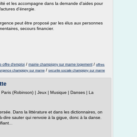
iculté et les accompagne dans la demande d'aides pour
 factures d'énergie.
urgence peut être proposé par les élus aux personnes
imentaires, secours financier.
/
/
 offre d'emploi
mairie champigny sur marne logement
offres
/
'urgence champigny sur marne
securite sociale champigny sur marne
tte
e Paris (Robinson) | Jeux | Musique | Danses | La
rsée. Dans la littérature et dans les dictionnaires, on
à-dire sauter qui renvoie à la gigue, donc à la danse.
iant...