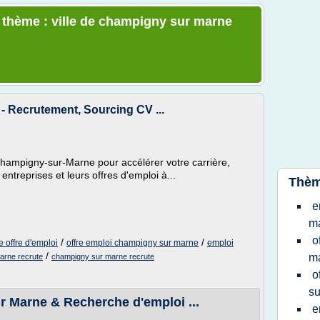
e thème : ville de champigny sur marne
- Recrutement, Sourcing CV ...
hampigny-sur-Marne pour accélérer votre carrière,
ntreprises et leurs offres d'emploi à...
Thèm
e
m
o
/
/
 offre d'emploi
offre emploi champigny sur marne
emploi
/
m
arne recrute
champigny sur marne recrute
o
su
r Marne & Recherche d'emploi ...
e