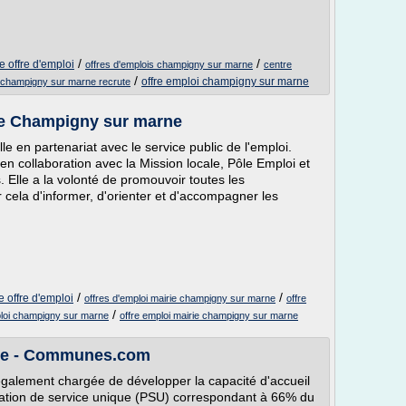
/
/
 offre d'emploi
offres d'emplois champigny sur marne
centre
/
offre emploi champigny sur marne
e champigny sur marne recrute
 de Champigny sur marne
e en partenariat avec le service public de l'emploi.
en collaboration avec la Mission locale, Pôle Emploi et
. Elle a la volonté de promouvoir toutes les
ur cela d'informer, d'orienter et d'accompagner les
/
/
 offre d'emploi
offres d'emploi mairie champigny sur marne
offre
/
ploi champigny sur marne
offre emploi mairie champigny sur marne
ne - Communes.com
alement chargée de développer la capacité d'accueil
station de service unique (PSU) correspondant à 66% du