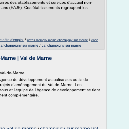
naires des établissements et services d'accueil non-
 ans (EAJE). Ces établissements regroupent les
/
/
 offre d'emploi
offres d'emploi mairie champigny sur marne
code
/
caf champigny sur marne
caf champigny sur marne
-Marne | Val de Marne
 Val-de-Marne
Agence de développement actualise ses outils de
projets d'aménagement du Val-de-Marne. Les
ous et l'équipe de l'Agence de développement se tient
ement complémentaire.
ne val de marne
champigny sur marne val