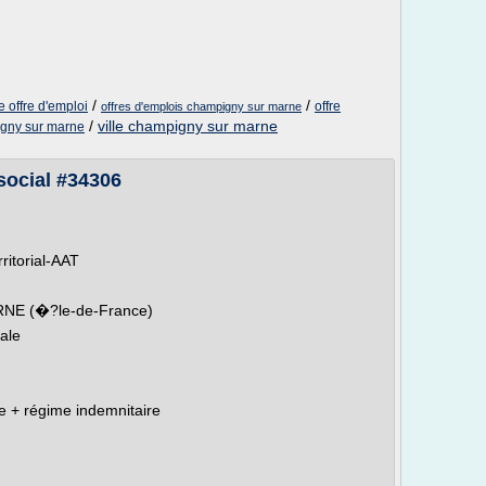
/
/
 offre d'emploi
offre
offres d'emplois champigny sur marne
/
ville champigny sur marne
gny sur marne
 social #34306
rritorial-AAT
RNE (�?le-de-France)
iale
e + régime indemnitaire