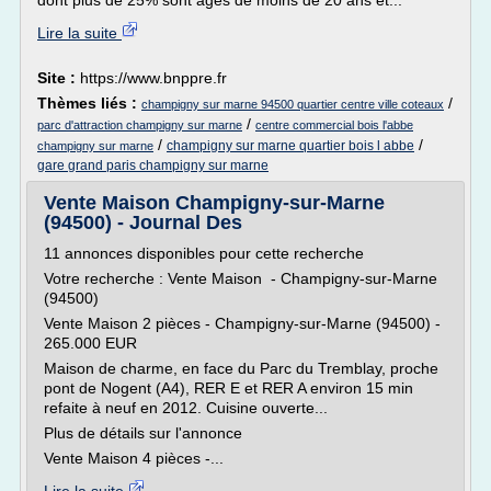
dont plus de 25% sont âgés de moins de 20 ans et...
Lire la suite
Site :
https://www.bnppre.fr
Thèmes liés :
/
champigny sur marne 94500 quartier centre ville coteaux
/
parc d'attraction champigny sur marne
centre commercial bois l'abbe
/
/
champigny sur marne quartier bois l abbe
champigny sur marne
gare grand paris champigny sur marne
Vente Maison Champigny-sur-Marne
(94500) - Journal Des
11 annonces disponibles pour cette recherche
Votre recherche : Vente Maison - Champigny-sur-Marne
(94500)
Vente Maison 2 pièces - Champigny-sur-Marne (94500) -
265.000 EUR
Maison de charme, en face du Parc du Tremblay, proche
pont de Nogent (A4), RER E et RER A environ 15 min
refaite à neuf en 2012. Cuisine ouverte...
Plus de détails sur l'annonce
Vente Maison 4 pièces -...