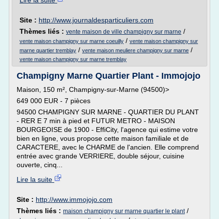
Lire la suite
Site :
http://www.journaldesparticuliers.com
Thèmes liés :
/
vente maison de ville champigny sur marne
/
vente maison champigny sur marne coeuilly
vente maison champigny sur
/
/
marne quartier tremblay
vente maison meuliere champigny sur marne
vente maison champigny sur marne tremblay
Champigny Marne Quartier Plant - Immojojo
Maison, 150 m², Champigny-sur-Marne (94500)>
649 000 EUR - 7 pièces
94500 CHAMPIGNY SUR MARNE - QUARTIER DU PLANT
- RER E 7 min à pied et FUTUR METRO - MAISON
BOURGEOISE de 1900 - EffiCity, l'agence qui estime votre
bien en ligne, vous propose cette maison familiale et de
CARACTERE, avec le CHARME de l'ancien. Elle comprend
entrée avec grande VERRIERE, double séjour, cuisine
ouverte, cinq...
Lire la suite
Site :
http://www.immojojo.com
Thèmes liés :
/
maison champigny sur marne quartier le plant