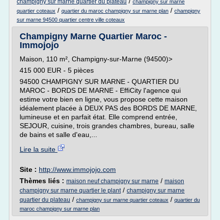
/
champigny sur marne quartier du plateau
champigny sur marne
/
/
quartier coteaux
quartier du maroc champigny sur marne plan
champigny
sur marne 94500 quartier centre ville coteaux
Champigny Marne Quartier Maroc -
Immojojo
Maison, 110 m², Champigny-sur-Marne (94500)>
415 000 EUR - 5 pièces
94500 CHAMPIGNY SUR MARNE - QUARTIER DU
MAROC - BORDS DE MARNE - EffiCity l'agence qui
estime votre bien en ligne, vous propose cette maison
idéalement placée à DEUX PAS des BORDS DE MARNE,
lumineuse et en parfait état. Elle comprend entrée,
SEJOUR, cuisine, trois grandes chambres, bureau, salle
de bains et salle d'eau,...
Lire la suite
Site :
http://www.immojojo.com
Thèmes liés :
/
maison neuf champigny sur marne
maison
/
champigny sur marne quartier le plant
champigny sur marne
/
/
quartier du plateau
champigny sur marne quartier coteaux
quartier du
maroc champigny sur marne plan