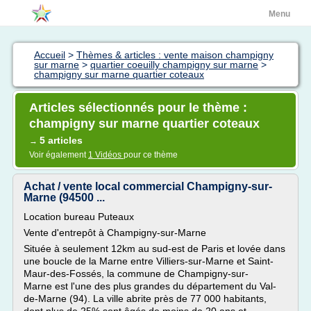
Menu
Accueil
>
Thèmes & articles : vente maison champigny
sur marne
>
quartier coeuilly champigny sur marne
>
champigny sur marne quartier coteaux
Articles sélectionnés pour le thème :
champigny sur marne quartier coteaux
5 articles
→
Voir également
1 Vidéos
pour ce thème
Achat / vente local commercial Champigny-sur-
Marne (94500 ...
Location bureau Puteaux
Vente d'entrepôt à Champigny-sur-Marne
Située à seulement 12km au sud-est de Paris et lovée dans
une boucle de la Marne entre Villiers-sur-Marne et Saint-
Maur-des-Fossés, la commune de Champigny-sur-
Marne est l'une des plus grandes du département du Val-
de-Marne (94). La ville abrite près de 77 000 habitants,