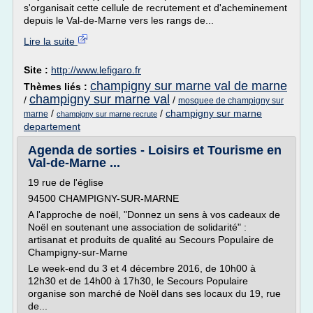
s'organisait cette cellule de recrutement et d'acheminement
depuis le Val-de-Marne vers les rangs de...
Lire la suite
Site :
http://www.lefigaro.fr
champigny sur marne val de marne
Thèmes liés :
champigny sur marne val
/
/
mosquee de champigny sur
/
/
champigny sur marne
marne
champigny sur marne recrute
departement
Agenda de sorties - Loisirs et Tourisme en
Val-de-Marne ...
19 rue de l'église
94500 CHAMPIGNY-SUR-MARNE
A l'approche de noël, "Donnez un sens à vos cadeaux de
Noël en soutenant une association de solidarité" :
artisanat et produits de qualité au Secours Populaire de
Champigny-sur-Marne
Le week-end du 3 et 4 décembre 2016, de 10h00 à
12h30 et de 14h00 à 17h30, le Secours Populaire
organise son marché de Noël dans ses locaux du 19, rue
de...