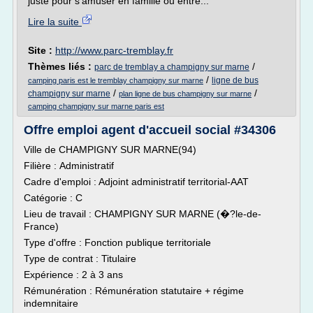
juste pour s'amuser en famille ou entre...
Lire la suite
Site :
http://www.parc-tremblay.fr
Thèmes liés :
/
parc de tremblay a champigny sur marne
/
ligne de bus
camping paris est le tremblay champigny sur marne
/
/
champigny sur marne
plan ligne de bus champigny sur marne
camping champigny sur marne paris est
Offre emploi agent d'accueil social #34306
Ville de CHAMPIGNY SUR MARNE(94)
Filière : Administratif
Cadre d'emploi : Adjoint administratif territorial-AAT
Catégorie : C
Lieu de travail : CHAMPIGNY SUR MARNE (�?le-de-
France)
Type d'offre : Fonction publique territoriale
Type de contrat : Titulaire
Expérience : 2 à 3 ans
Rémunération : Rémunération statutaire + régime
indemnitaire