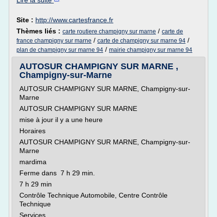
Lire la suite
Site :
http://www.cartesfrance.fr
Thèmes liés :
/
carte routiere champigny sur marne
carte de
/
/
france champigny sur marne
carte de champigny sur marne 94
/
plan de champigny sur marne 94
mairie champigny sur marne 94
AUTOSUR CHAMPIGNY SUR MARNE ,
Champigny-sur-Marne
AUTOSUR CHAMPIGNY SUR MARNE, Champigny-sur-
Marne
AUTOSUR CHAMPIGNY SUR MARNE
mise à jour il y a une heure
Horaires
AUTOSUR CHAMPIGNY SUR MARNE, Champigny-sur-
Marne
mardima
Ferme dans 7 h 29 min.
7 h 29 min
Contrôle Technique Automobile, Centre Contrôle
Technique
Services