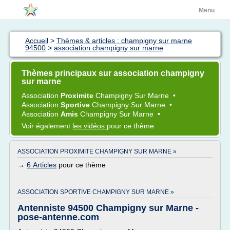
Menu
Accueil
>
Thèmes & articles : champigny sur marne
94500
>
association champigny sur marne
Thèmes principaux sur association champigny
sur marne
Association
Proximite
Champigny
Sur
Marne
•
Association
Sportive
Champigny
Sur
Marne
•
Association
Amis
Champigny
Sur
Marne
•
Voir également
les vidéos
pour ce thème
ASSOCIATION PROXIMITE CHAMPIGNY SUR MARNE »
→
6 Articles
pour ce thème
ASSOCIATION SPORTIVE CHAMPIGNY SUR MARNE »
Antenniste 94500 Champigny sur Marne -
pose-antenne.com