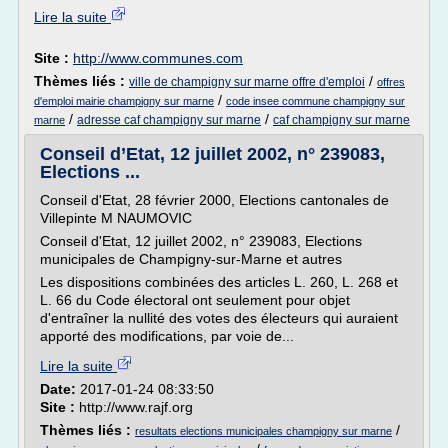
Lire la suite
Site :
http://www.communes.com
Thèmes liés :
/
ville de champigny sur marne offre d'emploi
offres
/
d'emploi mairie champigny sur marne
code insee commune champigny sur
/
/
adresse caf champigny sur marne
caf champigny sur marne
marne
Conseil d’Etat, 12 juillet 2002, n° 239083,
Elections ...
Conseil d'Etat, 28 février 2000, Elections cantonales de
Villepinte M NAUMOVIC
Conseil d'Etat, 12 juillet 2002, n° 239083, Elections
municipales de Champigny-sur-Marne et autres
Les dispositions combinées des articles L. 260, L. 268 et
L. 66 du Code électoral ont seulement pour objet
d'entraîner la nullité des votes des électeurs qui auraient
apporté des modifications, par voie de...
Lire la suite
Date:
2017-01-24 08:33:50
Site :
http://www.rajf.org
Thèmes liés :
/
resultats elections municipales champigny sur marne