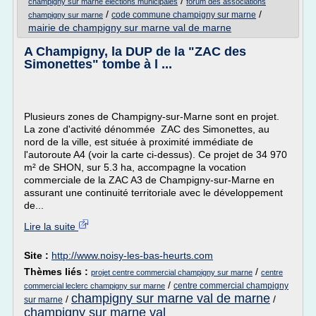
/
champigny sur marne elections municipales
forum des associations
/
/
code commune champigny sur marne
champigny sur marne
mairie de champigny sur marne val de marne
A Champigny, la DUP de la "ZAC des
Simonettes" tombe à l ...
Plusieurs zones de Champigny-sur-Marne sont en projet.
La zone d'activité dénommée ZAC des Simonettes, au
nord de la ville, est située à proximité immédiate de
l'autoroute A4 (voir la carte ci-dessus). Ce projet de 34 970
m² de SHON, sur 5.3 ha, accompagne la vocation
commerciale de la ZAC A3 de Champigny-sur-Marne en
assurant une continuité territoriale avec le développement
de...
Lire la suite
Site :
http://www.noisy-les-bas-heurts.com
Thèmes liés :
/
projet centre commercial champigny sur marne
centre
/
centre commercial champigny
commercial leclerc champigny sur marne
champigny sur marne val de marne
/
/
sur marne
champigny sur marne val