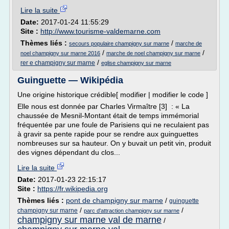
Lire la suite
Date:
2017-01-24 11:55:29
Site :
http://www.tourisme-valdemarne.com
Thèmes liés :
/
secours populaire champigny sur marne
marche de
/
/
noel champigny sur marne 2016
marche de noel champigny sur marne
/
rer e champigny sur marne
eglise champigny sur marne
Guinguette — Wikipédia
Une origine historique crédible[ modifier | modifier le code ]
Elle nous est donnée par Charles Virmaître [3] : « La
chaussée de Mesnil-Montant était de temps immémorial
fréquentée par une foule de Parisiens qui ne reculaient pas
à gravir sa pente rapide pour se rendre aux guinguettes
nombreuses sur sa hauteur. On y buvait un petit vin, produit
des vignes dépendant du clos...
Lire la suite
Date:
2017-01-23 22:15:17
Site :
https://fr.wikipedia.org
Thèmes liés :
pont de champigny sur marne
/
guinguette
/
/
champigny sur marne
parc d'attraction champigny sur marne
champigny sur marne val de marne
/