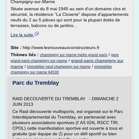
Champigny-sur-Marne.
Située avenue du 8 mai 1945 au sein d'un domaine clos et
sécurisé, la résidence "La Closerie" dispose d'appartements
neufs du 2 au 5 pièces qui sont pour la plupart dotés de
terrasses, balcons ou de jardins...
Lire la suite
Site :
http://www.lesnouveauxconstructeurs.fr
Thèmes liés :
/
champigny sur marne metro grand paris
gare
/
grand paris champigny sur
grand paris champigny sur marne
marne
/
/
immobilier neuf champigny sur marne
immobilier
champigny sur marne 94500
Parc du Tremblay
RAID DECOUVERTE DU TREMBLAY - DIMANCHE 2
JUIN 2013
Ce Raid découverte multisports, est organisé sur le Parc
Interdépartemental du Tremblay, en partenariat avec
plusieurs associations sportives (l' AS IGN, RSCC TRI,
CPOL) cette manifestation sportive est ouverte à tous et
gratuite (par équipe de 2) pour un défi sportif ou bien