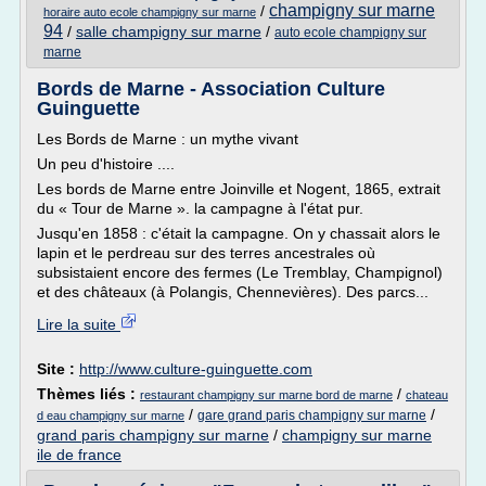
champigny sur marne
/
horaire auto ecole champigny sur marne
94
/
salle champigny sur marne
/
auto ecole champigny sur
marne
Bords de Marne - Association Culture
Guinguette
Les Bords de Marne : un mythe vivant
Un peu d'histoire ....
Les bords de Marne entre Joinville et Nogent, 1865, extrait
du « Tour de Marne ». la campagne à l'état pur.
Jusqu'en 1858 : c'était la campagne. On y chassait alors le
lapin et le perdreau sur des terres ancestrales où
subsistaient encore des fermes (Le Tremblay, Champignol)
et des châteaux (à Polangis, Chennevières). Des parcs...
Lire la suite
Site :
http://www.culture-guinguette.com
Thèmes liés :
/
restaurant champigny sur marne bord de marne
chateau
/
/
gare grand paris champigny sur marne
d eau champigny sur marne
grand paris champigny sur marne
/
champigny sur marne
ile de france