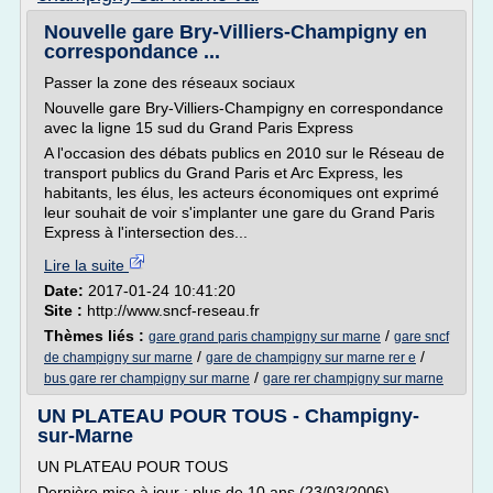
Nouvelle gare Bry-Villiers-Champigny en
correspondance ...
Passer la zone des réseaux sociaux
Nouvelle gare Bry-Villiers-Champigny en correspondance
avec la ligne 15 sud du Grand Paris Express
A l'occasion des débats publics en 2010 sur le Réseau de
transport publics du Grand Paris et Arc Express, les
habitants, les élus, les acteurs économiques ont exprimé
leur souhait de voir s'implanter une gare du Grand Paris
Express à l'intersection des...
Lire la suite
Date:
2017-01-24 10:41:20
Site :
http://www.sncf-reseau.fr
Thèmes liés :
/
gare grand paris champigny sur marne
gare sncf
/
/
de champigny sur marne
gare de champigny sur marne rer e
/
bus gare rer champigny sur marne
gare rer champigny sur marne
UN PLATEAU POUR TOUS - Champigny-
sur-Marne
UN PLATEAU POUR TOUS
Dernière mise à jour : plus de 10 ans (23/03/2006)