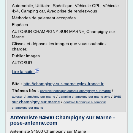
Automobile, Utilitaire, Spécifique, Véhicule GPL, Véhicule
4x4, Camping car, Avec prise de rendez-vous
Méthodes de paiement acceptées
Espèces
AUTOSUR CHAMPIGNY SUR MARNE, Champigny-sur-
Marne
Glissez et déposez les images que vous souhaitez
charger.
Publier images
AUTOSUR...
Lire la suite
Site :
http://champigny-sur-marne.cylex-france.fr
Thèmes liés :
/
controle technique autosur champigny sur marne
/
/
avis
autosur champigny sur marne
camping champigny sur marne avis
sur champigny sur marne
/
controle technique automobile
champigny sur marne
Antenniste 94500 Champigny sur Marne -
pose-antenne.com
Antenniste 94500 Champigny sur Marne