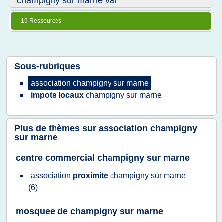
champigny sur marne val
19 Ressources
Sous-rubriques
association champigny
sur
marne
impots locaux
champigny
sur
marne
Plus de thèmes sur
association champigny
sur marne
centre commercial champigny sur marne
association
proximite
champigny
sur
marne
(6)
mosquee de champigny sur marne