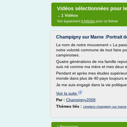
Vidéos sélectionnées pour l
1 Vidéos
→
Voir également
4 Articles
pour ce thème
Champigny sur Marne :Portrait d
Le nom de notre mouvement « La passio
notre volonté commune de tout faire pou
campinoises.
Quatre générations de ma famille repose
suis né comme ma mère et mes deux e
Pendant et après mes études supérieure
monde dans plus de 40 pays toujours e
Je me suis engagé dans la vie politique 
Voir la suite
Par :
Champigny2008
Thèmes liés :
cimetiere champigny sur marne
1 Ressources