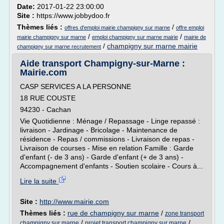
Date:
2017-01-22 23:00:00
Site :
https://www.jobbydoo.fr
Thèmes liés :
/
offres d'emploi mairie champigny sur marne
offre emploi
/
/
mairie champigny sur marne
emploi champigny sur marne mairie
mairie de
/
champigny sur marne mairie
champigny sur marne recrutement
Aide transport Champigny-sur-Marne :
Mairie.com
CASP SERVICES A LA PERSONNE
18 RUE COUSTE
94230 - Cachan
Vie Quotidienne : Ménage / Repassage - Linge repassé :
livraison - Jardinage - Bricolage - Maintenance de
résidence - Repas / commissions - Livraison de repas -
Livraison de courses - Mise en relation Famille : Garde
d'enfant (- de 3 ans) - Garde d'enfant (+ de 3 ans) -
Accompagnement d'enfants - Soutien scolaire - Cours à...
Lire la suite
Site :
http://www.mairie.com
Thèmes liés :
rue de champigny sur marne
/
zone transport
/
/
champigny sur marne
projet transport champigny sur marne