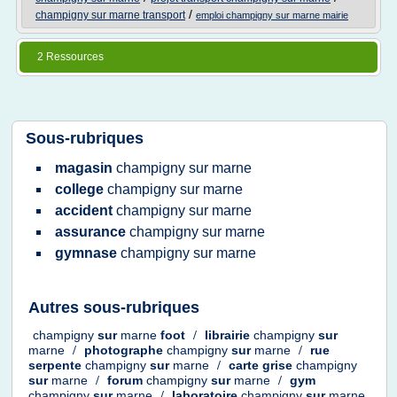
/
champigny sur marne transport
emploi champigny sur marne mairie
2 Ressources
Sous-rubriques
magasin
champigny
sur
marne
college
champigny
sur
marne
accident
champigny
sur
marne
assurance
champigny
sur
marne
gymnase
champigny
sur
marne
Autres sous-rubriques
champigny
sur
marne
foot
/
librairie
champigny
sur
marne
/
photographe
champigny
sur
marne
/
rue
serpente
champigny
sur
marne
/
carte grise
champigny
sur
marne
/
forum
champigny
sur
marne
/
gym
champigny
sur
marne
/
laboratoire
champigny
sur
marne