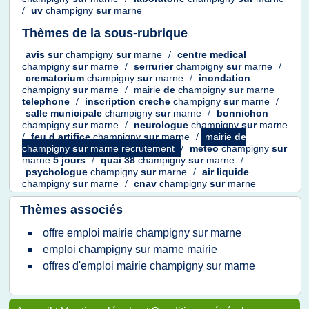
/
uv
champigny
sur
marne
Thèmes de la sous-rubrique
avis
sur
champigny
sur
marne
/
centre medical
champigny
sur
marne
/
serrurier
champigny
sur
marne
/
crematorium
champigny
sur
marne
/
inondation
champigny
sur
marne
/
mairie
de
champigny
sur
marne
telephone
/
inscription creche
champigny
sur
marne
/
salle municipale
champigny
sur
marne
/
bonnichon
champigny
sur
marne
/
neurologue
champigny
sur
marne
/
feu
d
artifice
champigny
sur
marne
/
mairie
de
champigny
sur
marne recrutement
/
meteo
champigny
sur
marne
5 jours
/
quai 38
champigny
sur
marne
/
psychologue
champigny
sur
marne
/
air liquide
champigny
sur
marne
/
cnav
champigny
sur
marne
Thèmes associés
offre emploi mairie champigny sur marne
emploi champigny sur marne mairie
offres d'emploi mairie champigny sur marne